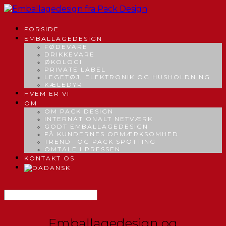
FORSIDE
EMBALLAGEDESIGN
FØDEVARE
DRIKKEVARE
ØKOLOGI
PRIVATE LABEL
LEGETØJ, ELEKTRONIK OG HUSHOLDNING
KÆLEDYR
HVEM ER VI
OM
OM PACK DESIGN
INTERNATIONALT NETVÆRK
GODT EMBALLAGEDESIGN
FÅ KUNDERNES OPMÆRKSOMHED
TREND- OG PACK SPOTTING
OMTALE I PRESSEN
KONTAKT OS
DANSK
Emballagedesign og